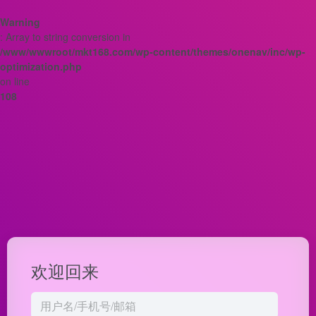
Warning
: Array to string conversion in
/www/wwwroot/mkt168.com/wp-content/themes/onenav/inc/wp-
optimization.php
on line
108
欢迎回来