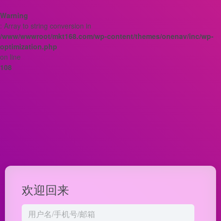
Warning
: Array to string conversion in
/www/wwwroot/mkt168.com/wp-content/themes/onenav/inc/wp-
optimization.php
on line
108
欢迎回来