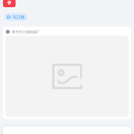
马口铁
青州市方圆制罐厂