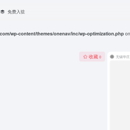
免费入驻
com/wp-content/themes/onenav/inc/wp-optimization.php
on
收藏
无锡华庄
0