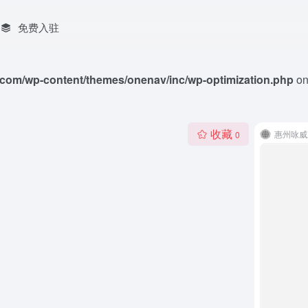
免费入驻
com/wp-content/themes/onenav/inc/wp-optimization.php
on
收藏
惠州咏威
0