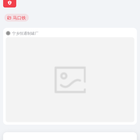
马口铁
宁乡恒通制罐厂