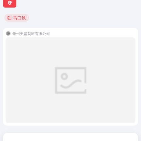
马口铁
亳州美盛制罐有限公司