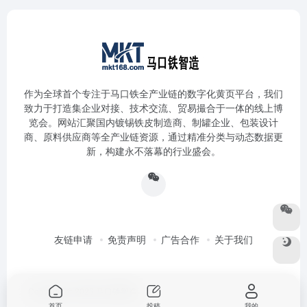
作为全球首个专注于马口铁全产业链的数字化黄页平台，我们
致力于打造集企业对接、技术交流、贸易撮合于一体的线上博
览会。网站汇聚国内镀锡铁皮制造商、制罐企业、包装设计
商、原料供应商等全产业链资源，通过精准分类与动态数据更
新，构建永不落幕的行业盛会。
友链申请
免责声明
广告合作
关于我们
Copyright © 2026
马口铁智造
首页
投稿
我的