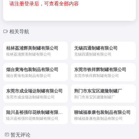
请注册登录后，可查看全部内容
相关导航
桂林荔浦辉美制罐有限公司
无锡四通制罐有限公司
桂林荔浦辉美制罐有限公司
无锡四通制罐有限公司
烟台黄海包装制品有限公司
东莞市铁祥辉制罐有限公司
烟台黄海包装制品有限公司
东莞市铁祥辉制罐有限公司
东莞市成业瑞达制罐有限公司
荆门市东宝区建隆制罐厂
东莞市成业瑞达制罐有限公司
荆门市东宝区建隆制罐厂
陆川县裕强印花铁制罐有限公司
聊城福泰康包装制品有限公司
陆川县裕强印花铁制罐有限公司
聊城福泰康包装制品有限公司
暂无评论