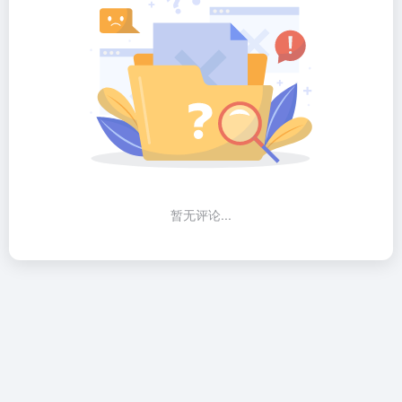
暂无评论...