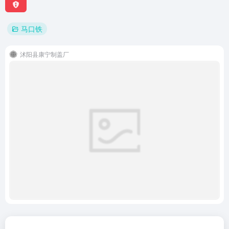
马口铁
沭阳县康宁制盖厂