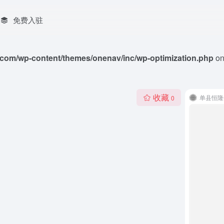
免费入驻
com/wp-content/themes/onenav/inc/wp-optimization.php
on
收藏
单县恒隆
0