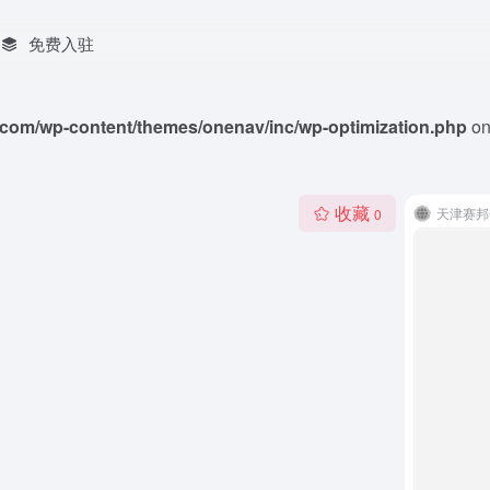
免费入驻
com/wp-content/themes/onenav/inc/wp-optimization.php
on
收藏
天津赛邦
0