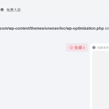
免费入驻
com/wp-content/themes/onenav/inc/wp-optimization.php
on
收藏
张家港市
0