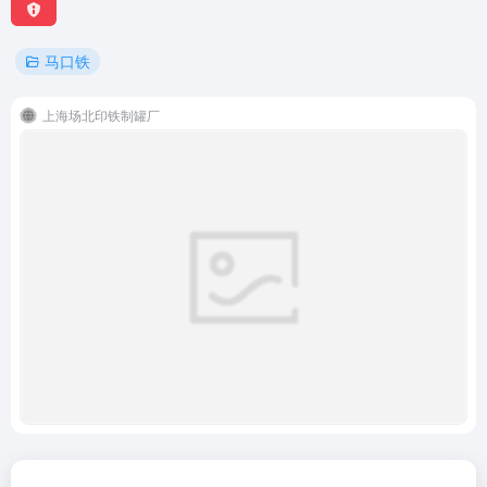
马口铁
上海场北印铁制罐厂